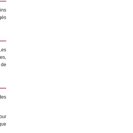
ins
âgés
Les
es,
 de
des
our
 que