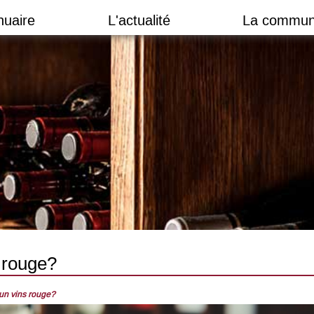
nuaire
L'actualité
La commun
 rouge?
un vins rouge?