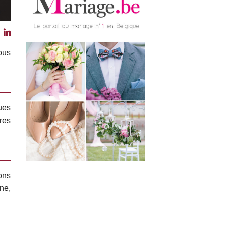
ous
ues
res
ons
ne,