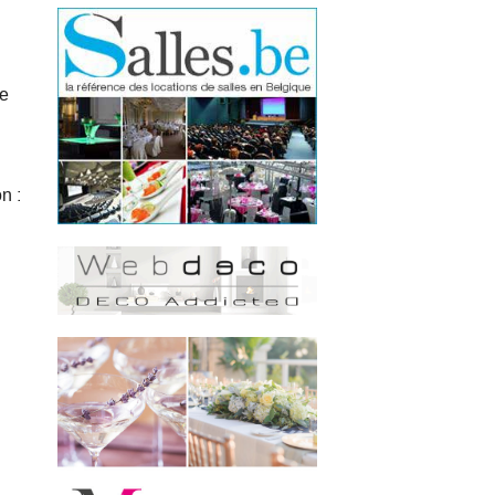
de
n :