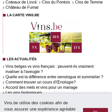
Coteaux de Lincé
Clos du Pontois
Clos de Temme
Château de Fumal
LA CARTE VINS.BE
LES ACTUALITÉS
Vins belges vs vins français : peuvent-ils vraiment
rivaliser à l'aveugle ?
Quelle est la différence entre oenologue et sommelier ?
Comment trouver un cours d'Œnologie?
Accord des mets et vins pour un mariage
Les vins biologiques
Pourquoi aller à un salon du vins ?
Vins.be utilise des cookies afin de
Trouver la salle parfaite pour l'organisation d'une
dégustation de vins
vous assurer une expérience agréable