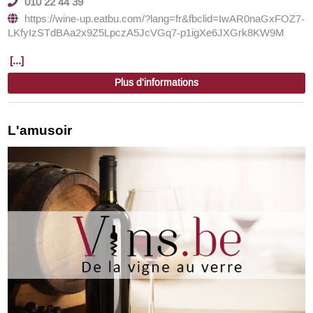
010 22 44 39
https://wine-up.eatbu.com/?lang=fr&fbclid=IwAR0naGxFOZ7-
LKfyIzSTdBAa2x9Z5LpczA5JcVGq7-p1igXe6JXGrk8KW9M
[...]
Plus d'informations
L'amusoir