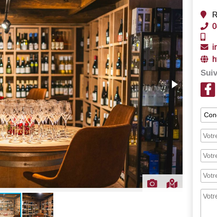
R
0
i
h
Suiv