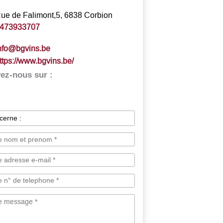
ue de Falimont,5, 6838 Corbion
473933707
nfo@bgvins.be
ttps://www.bgvins.be/
ez-nous sur :