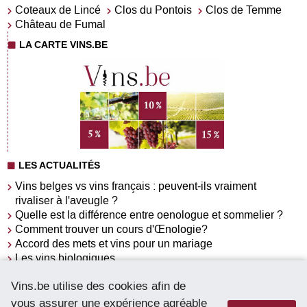
Coteaux de Lincé
Clos du Pontois
Clos de Temme
Château de Fumal
LA CARTE VINS.BE
LES ACTUALITÉS
Vins belges vs vins français : peuvent-ils vraiment
rivaliser à l'aveugle ?
Quelle est la différence entre oenologue et sommelier ?
Comment trouver un cours d'Œnologie?
Accord des mets et vins pour un mariage
Les vins biologiques
Pourquoi aller à un salon du vins ?
Vins.be utilise des cookies afin de
Trouver la salle parfaite pour l'organisation d'une
dégustation de vins
vous assurer une expérience agréable