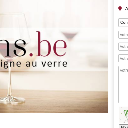
A
Nou